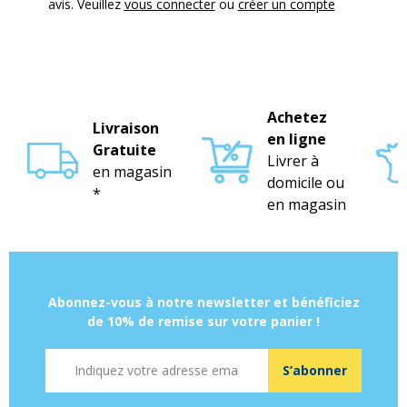
avis. Veuillez
vous connecter
ou
créer un compte
Achetez
Livraison
en ligne
Gratuite
Livrer à
en magasin
domicile ou
*
en magasin
Abonnez-vous à notre newsletter et bénéficiez
de 10% de remise sur votre panier !
Adresse mail
S’abonner