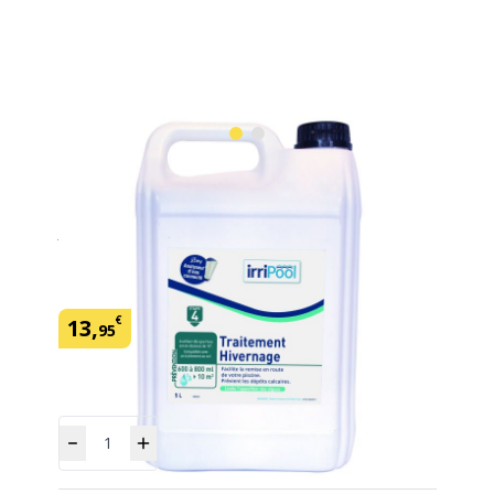
Hivernage 5 litres IRRIPOOL
En savoir plus
SKU:
150390
Marque: Irripool
€
13
,
95
Quantité
Ajouter
au panier