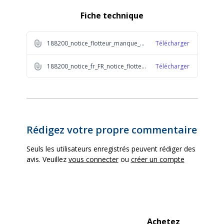
Fiche technique
Garantie fournisseur
2 ans
188200_notice_flotteur_manque_eau_220V_mic_2025_1_51f9
Télécharger
188200_notice_fr_FR_notice_flotteur_manque_eau_220V_mic_2025_1_3cde
Télécharger
Rédigez votre propre commentaire
Seuls les utilisateurs enregistrés peuvent rédiger des
avis. Veuillez
vous connecter
ou
créer un compte
Achetez