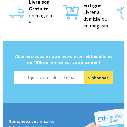
Livraison
en ligne
Gratuite
Livrer à
en magasin
domicile ou
*
en magasin
Abonnez-vous à notre newsletter et bénéficiez
de 10% de remise sur votre panier !
Adresse mail
S’abonner
Demandez votre carte