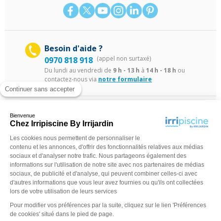
Besoin d'aide ?
(appel non surtaxé)
0970 818 918
Du lundi au vendredi de
9 h - 13 h
à
14 h - 18 h
ou
contactez-nous via
notre formulaire
Continuer sans accepter
Bienvenue
Chez Irripiscine By Irrijardin
Les cookies nous permettent de personnaliser le
contenu et les annonces, d'offrir des fonctionnalités relatives aux médias
©Irripiscine 2025
Conditions générales de ventes
Mentions léga
sociaux et d'analyser notre trafic. Nous partageons également des
informations sur l'utilisation de notre site avec nos partenaires de médias
sociaux, de publicité et d'analyse, qui peuvent combiner celles-ci avec
d'autres informations que vous leur avez fournies ou qu'ils ont collectées
lors de votre utilisation de leurs services
Pour modifier vos préférences par la suite, cliquez sur le lien 'Préférences
de cookies' situé dans le pied de page.