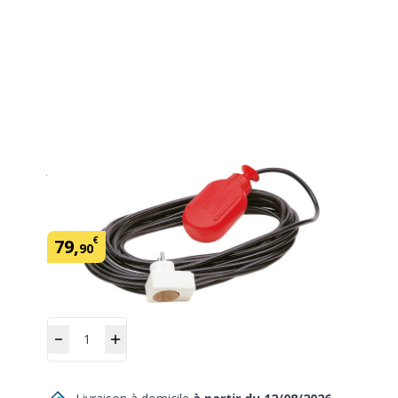
Flotteur securite manque d'eau
En savoir plus
SKU:
188200
€
79
,
90
Quantité
Ajouter
au panier