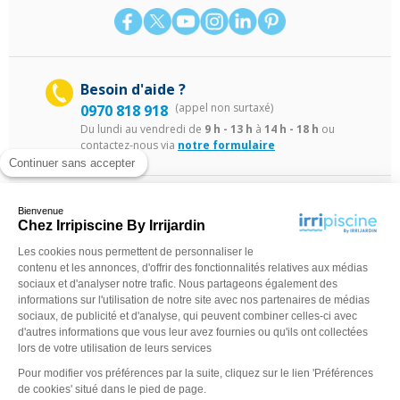
Besoin d'aide ?
(appel non surtaxé)
0970 818 918
Du lundi au vendredi de
9 h - 13 h
à
14 h - 18 h
ou
contactez-nous via
notre formulaire
Continuer sans accepter
Bienvenue
Chez Irripiscine By Irrijardin
Les cookies nous permettent de personnaliser le
contenu et les annonces, d'offrir des fonctionnalités relatives aux médias
sociaux et d'analyser notre trafic. Nous partageons également des
©Irripiscine 2025
Conditions générales de ventes
Mentions léga
informations sur l'utilisation de notre site avec nos partenaires de médias
sociaux, de publicité et d'analyse, qui peuvent combiner celles-ci avec
d'autres informations que vous leur avez fournies ou qu'ils ont collectées
lors de votre utilisation de leurs services
Pour modifier vos préférences par la suite, cliquez sur le lien 'Préférences
de cookies' situé dans le pied de page.