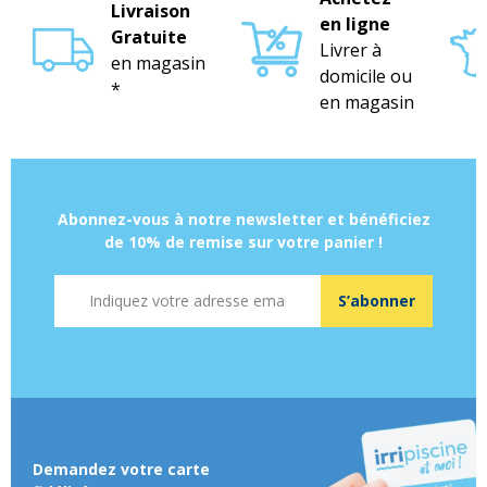
Livraison
en ligne
Gratuite
Livrer à
en magasin
domicile ou
*
en magasin
Abonnez-vous à notre newsletter et bénéficiez
de 10% de remise sur votre panier !
Adresse mail
S’abonner
Demandez votre carte