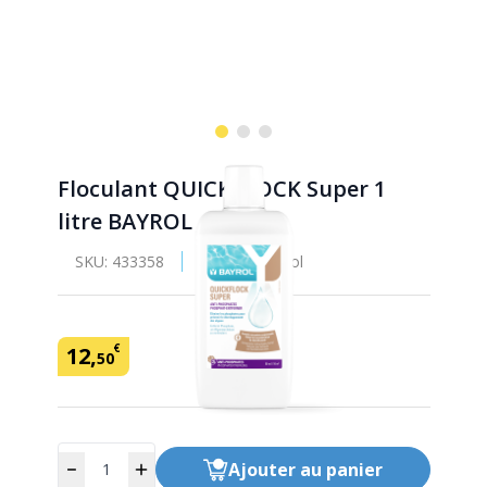
Floculant QUICKFLOCK Super 1
litre BAYROL
SKU:
433358
Marque: Bayrol
€
12
,
50
Quantité
Ajouter
au panier