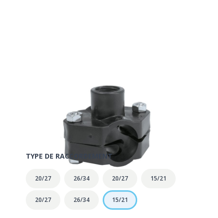
Exclu Magasin
Collier de prise en charge Ø25 x
15/21
SKU:
120235
Marque: Rain
TYPE DE RACCORDEMENT
20/27
26/34
20/27
15/21
20/27
26/34
15/21