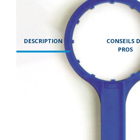
DESCRIPTION
CONSEILS 
PROS
DESCRIPTION
La clé
pour
un conteneur à cartouche
pour le traitement d
eau
ou les adoucisseurs.
La clé sert à dévisser ou à débrocher le couvercle du conten
ou le remplacement.
Une clé appropriée facilite le processus d'entretien, surtout si