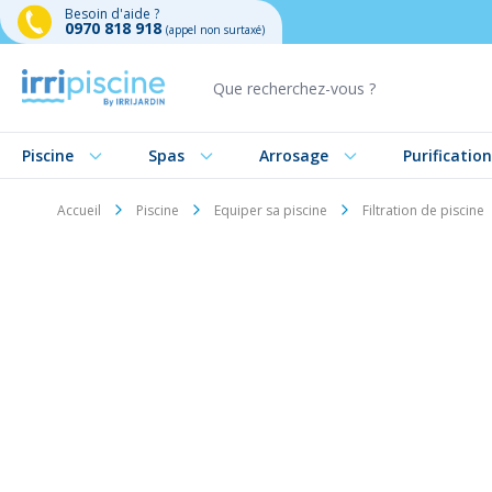
Besoin d'aide ?
0970 818 918
(appel non surtaxé)
Aller au contenu
Piscine
Spas
Arrosage
Purification
Accueil
Piscine
Equiper sa piscine
Filtration de piscine