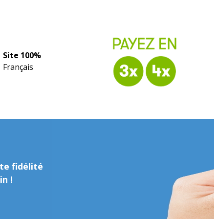
Site 100%
Français
e fidélité
n !