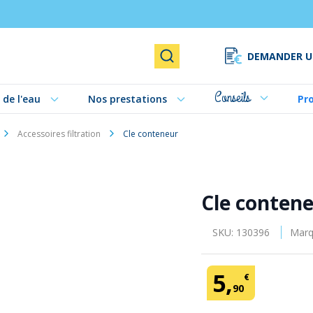
DEMANDER U
Rechercher
Conseils
 de l'eau
Nos prestations
Pr
Accessoires filtration
Cle conteneur
Cle conten
SKU:
130396
Marq
5
,
€
90