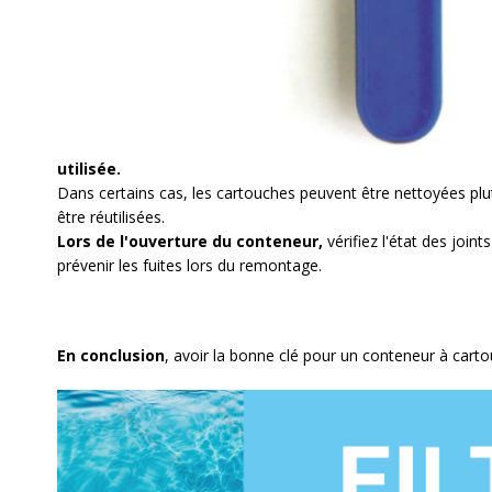
retirer manuellement.
Utilisation :
Avant de manipuler le conteneur, assurez-vous que le système 
accident.
Les cartouches de traitement de l'eau doivent être remplacé
utilisée.
Dans certains cas, les cartouches peuvent être nettoyées p
être réutilisées.
Lors de l'ouverture du conteneur,
vérifiez l'état des joint
prévenir les fuites lors du remontage.
En conclusion
, avoir la bonne clé pour un conteneur à carto