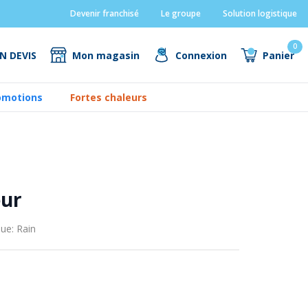
Devenir franchisé
Le groupe
Solution logistique
0
N DEVIS
Mon magasin
Connexion
Panier
omotions
Fortes chaleurs
eur
ue: Rain