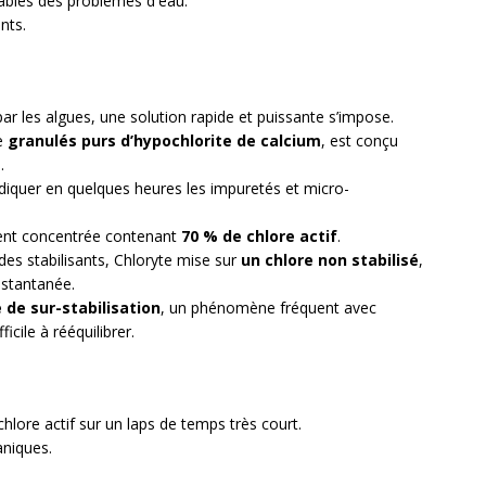
sables des problèmes d'eau.
nts.
ar les algues, une solution rapide et puissante s’impose.
de
granulés purs d’hypochlorite de calcium
, est conçu
.
adiquer en quelques heures les impuretés et micro-
ent concentrée contenant
70 % de chlore actif
.
des stabilisants, Chloryte mise sur
un chlore non stabilisé
,
instantanée.
 de sur-stabilisation
, un phénomène fréquent avec
ficile à rééquilibrer.
chlore actif sur un laps de temps très court.
aniques.