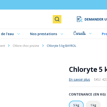
DEMANDER U
Rechercher
Conseils
 de l'eau
Nos prestations
Pr
ment
Chlore choc piscine
Chloryte 5 kg BAYROL
Chloryte 5
En savoir plus
SKU:
42
CONTENANCE (EN KG)
5 kg
1 kg