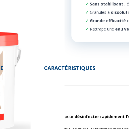
Sans stabilisant
, 
Granulés à
dissolut
Grande efficacité
c
Rattrape une
eau v
DE
CARACTÉRISTIQUES
un produit chimique puissant utilisé pour
désinfecter rapidement l'