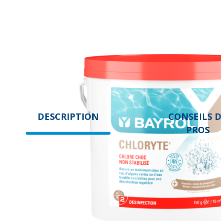
DESCRIPTION
CONSEILS 
PROS
DESCRIPTION
L'hypochlorite de calcium, souvent appelé
chlore choc
, est 
verte ou trouble.