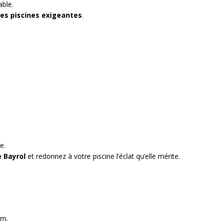
able.
 des piscines exigeantes
.
e.
e Bayrol
et redonnez à votre piscine l’éclat qu’elle mérite.
um.