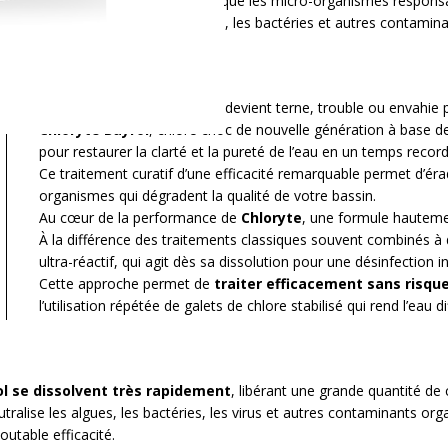
ine et libère du chlore libre, qui attaque les micro-organismes respon
ans l'eau
, ce qui élimine les algues, les bactéries et autres contamina
Quand l’eau de votre piscine devient terne, trouble ou envahie p
Chloryte Bayrol
, chlore choc de nouvelle génération à base 
pour restaurer la clarté et la pureté de l’eau en un temps record
Ce traitement curatif d’une efficacité remarquable permet d’ér
organismes qui dégradent la qualité de votre bassin.
Au cœur de la performance de
Chloryte
, une formule hautem
À la différence des traitements classiques souvent combinés à 
ultra-réactif, qui agit dès sa dissolution pour une désinfection 
Cette approche permet de
traiter efficacement sans risque
l’utilisation répétée de galets de chlore stabilisé qui rend l’eau dif
ol se dissolvent très rapidement
, libérant une grande quantité de 
alise les algues, les bactéries, les virus et autres contaminants org
outable efficacité.