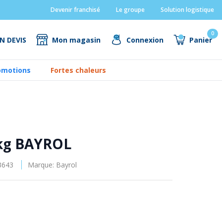
Devenir franchisé
Le groupe
Solution logistique
0
N DEVIS
Mon magasin
Connexion
Panier
omotions
Fortes chaleurs
 kg BAYROL
3643
Marque: Bayrol