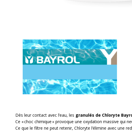
L'hypochlorite de calcium se dissout dans l'eau de votre pisc
Il permet d'augmenter rapidement le taux de chlore d
Dès leur contact avec l’eau, les
granulés de Chloryte Bayr
Ce « choc chimique » provoque une oxydation massive qui neutr
Ce que le filtre ne peut retenir, Chloryte l’élimine avec une red