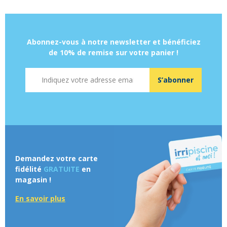
Abonnez-vous à notre newsletter et bénéficiez
de 10% de remise sur votre panier !
Adresse mail
S’abonner
Demandez votre carte
fidélité
GRATUITE
en
magasin !
En savoir plus