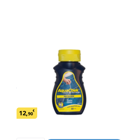
AquaChek jaune bandelettes
(Chlore libre, pH, alcalinité,
stabilisant).
(2)
En savoir plus
SKU:
150453
Marque: Aquachek
€
12
,
90