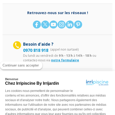
Retrouvez-nous sur les réseaux !
Besoin d'aide ?
(appel non surtaxé)
0970 818 918
Du lundi au vendredi de
9 h - 13 h
à
14 h - 18 h
ou
contactez-nous via
notre formulaire
Continuer sans accepter
Bienvenue
Chez Irripiscine By Irrijardin
Les cookies nous permettent de personnaliser le
contenu et les annonces, d'offrir des fonctionnalités relatives aux médias
©Irripiscine 2025
Conditions générales de ventes
Mentions léga
sociaux et d'analyser notre trafic. Nous partageons également des
informations sur l'utilisation de notre site avec nos partenaires de médias
sociaux, de publicité et d'analyse, qui peuvent combiner celles-ci avec
d'autres informations que vous leur avez fournies ou qu'ils ont collectées