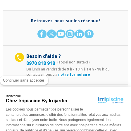
Retrouvez-nous sur les réseaux !
Besoin d'aide ?
(appel non surtaxé)
0970 818 918
Du lundi au vendredi de
9 h - 13 h
à
14 h - 18 h
ou
contactez-nous via
notre formulaire
Continuer sans accepter
Bienvenue
Chez Irripiscine By Irrijardin
Les cookies nous permettent de personnaliser le
contenu et les annonces, d'offrir des fonctionnalités relatives aux médias
sociaux et d'analyser notre trafic. Nous partageons également des
©Irripiscine 2025
Conditions générales de ventes
Mentions léga
informations sur l'utilisation de notre site avec nos partenaires de médias
sociaux, de publicité et d'analyse, qui peuvent combiner celles-ci avec