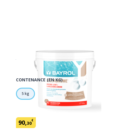
Aquabrome 5 kg Bayrol
En savoir plus
SKU:
150395
Marque: Bayrol
CONTENANCE (EN KG)
5 kg
€
90
,
30