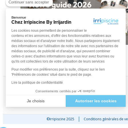
Continuer sans accepter
Bienvenue
Chez Irripiscine By Irrijardin
Les cookies nous permettent de personnaliser le
contenu et les annonces, d'offrir des fonctionnalités relatives aux
médias sociaux et d'analyser notre trafic. Nous partageons également
des informations sur l'utilisation de notre site avec nos partenaires de
médias sociaux, de publicité et d'analyse, qui peuvent combiner
celles-ci avec d'autres informations que vous leur avez fournies ou
qu'ils ont collectées lors de votre utilisation de leurs services
Pour modifier vos préférences par la suite, cliquez sur le lien
'Préférences de cookies' situé dans le pied de page.
Lire la politique de confidentialité
Retrouvez-nous sur les réseaux !
Consentements certifiés par
Je choisis
Autoriser les cookies
Axeptio consent
Plateforme de Gestion du Consentement : Personnalisez vos Optio
Notre plateforme vous permet d'adapter et de gérer vos paramètres 
©Irripiscine 2025
Conditions générales de ve