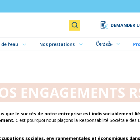
DEMANDER U
Rechercher
Conseils
 de l'eau
Nos prestations
Pr
OS ENGAGEMENTS R
cus que le succès de notre entreprise est indissociablement li
nement.
C'est pourquoi nous plaçons la Responsabilité Sociétale des E
cupations sociales, environnementales et économiques dans la 