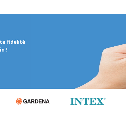
e fidélité
n !