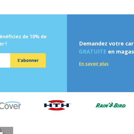
énéficiez de 10% de
Demandez votre cart
r !
GRATUITE
en magasi
S’abonner
En savoir plus