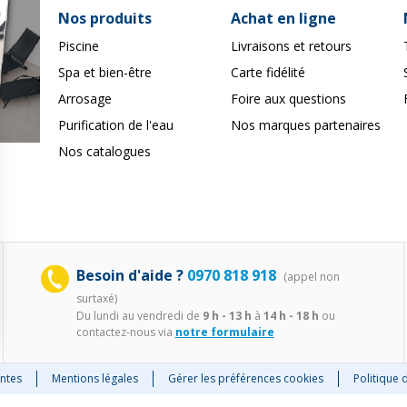
Nos produits
Achat en ligne
Piscine
Livraisons et retours
Spa et bien-être
Carte fidélité
Arrosage
Foire aux questions
Purification de l'eau
Nos marques partenaires
Nos catalogues
Besoin d'aide ?
0970 818 918
(appel non
surtaxé)
Du lundi au vendredi de
9 h - 13 h
à
14 h - 18 h
ou
contactez-nous via
notre formulaire
ns
de confidentialité, en garantissant la conformité avec les réglementat
ntes
Mentions légales
Gérer les préférences cookies
Politique 