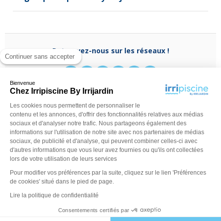
Retrouvez-nous sur les réseaux !
Continuer sans accepter
Bienvenue
Chez Irripiscine By Irrijardin
Les cookies nous permettent de personnaliser le
Besoin d'aide ?
contenu et les annonces, d'offrir des fonctionnalités relatives aux médias
(appel non surtaxé)
0970 818 918
sociaux et d'analyser notre trafic. Nous partageons également des
Du lundi au vendredi de
9 h - 13 h
à
14 h - 18 h
ou
informations sur l'utilisation de notre site avec nos partenaires de médias
contactez-nous via
notre formulaire
sociaux, de publicité et d'analyse, qui peuvent combiner celles-ci avec
d'autres informations que vous leur avez fournies ou qu'ils ont collectées
lors de votre utilisation de leurs services
Pour modifier vos préférences par la suite, cliquez sur le lien 'Préférences
de cookies' situé dans le pied de page.
Lire la politique de confidentialité
Consentements certifiés par
©Irripiscine 2025
Conditions générales de ventes
Mentions léga