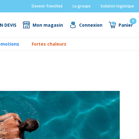
Devenir franchisé
Le groupe
Solution logistique
0
N DEVIS
Mon magasin
Connexion
Panier
omotions
Fortes chaleurs