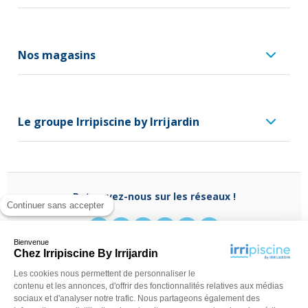
Nos magasins
Le groupe Irripiscine by Irrijardin
Retrouvez-nous sur les réseaux !
Continuer sans accepter
Bienvenue
Chez Irripiscine By Irrijardin
Les cookies nous permettent de personnaliser le
Besoin d'aide ?
contenu et les annonces, d'offrir des fonctionnalités relatives aux médias
(appel non surtaxé)
0970 818 918
sociaux et d'analyser notre trafic. Nous partageons également des