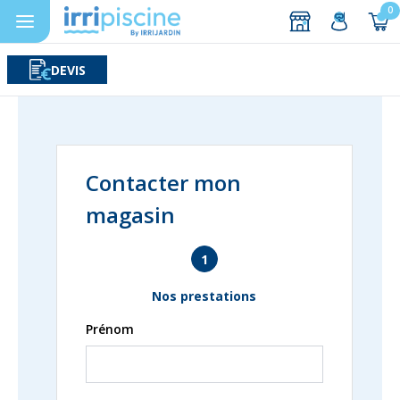
0
DEVIS
Rechercher
Aller au contenu
Contacter mon
magasin
1
Nos prestations
Prénom