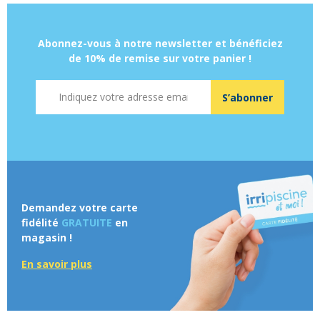
Abonnez-vous à notre newsletter et bénéficiez
de 10% de remise sur votre panier !
Adresse mail
S’abonner
Demandez votre carte
fidélité
GRATUITE
en
magasin !
En savoir plus