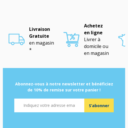
Achetez
Livraison
en ligne
Gratuite
Livrer à
en magasin
domicile ou
*
en magasin
Abonnez-vous à notre newsletter et bénéficiez
de 10% de remise sur votre panier !
Adresse mail
S’abonner