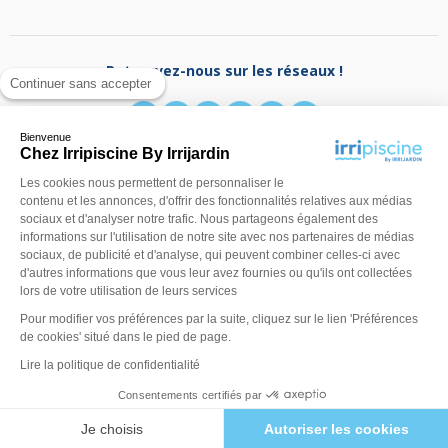
Retrouvez-nous sur les réseaux !
Continuer sans accepter
Bienvenue
Chez Irripiscine By Irrijardin
Les cookies nous permettent de personnaliser le
Besoin d'aide ?
contenu et les annonces, d'offrir des fonctionnalités relatives aux médias
(appel non surtaxé)
0970 818 918
sociaux et d'analyser notre trafic. Nous partageons également des
Du lundi au vendredi de
9 h - 13 h
à
14 h - 18 h
ou
informations sur l'utilisation de notre site avec nos partenaires de médias
contactez-nous via
notre formulaire
sociaux, de publicité et d'analyse, qui peuvent combiner celles-ci avec
d'autres informations que vous leur avez fournies ou qu'ils ont collectées
lors de votre utilisation de leurs services
Pour modifier vos préférences par la suite, cliquez sur le lien 'Préférences
de cookies' situé dans le pied de page.
Lire la politique de confidentialité
Consentements certifiés par
©Irripiscine 2025
Conditions générales de ventes
Mentions léga
Je choisis
Autoriser les cookies