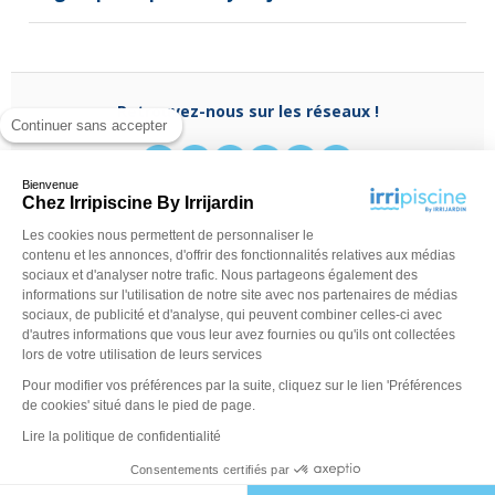
Retrouvez-nous sur les réseaux !
Continuer sans accepter
Bienvenue
Chez Irripiscine By Irrijardin
Les cookies nous permettent de personnaliser le
Besoin d'aide ?
contenu et les annonces, d'offrir des fonctionnalités relatives aux médias
(appel non surtaxé)
0970 818 918
sociaux et d'analyser notre trafic. Nous partageons également des
Du lundi au vendredi de
9 h - 13 h
à
14 h - 18 h
ou
informations sur l'utilisation de notre site avec nos partenaires de médias
contactez-nous via
notre formulaire
sociaux, de publicité et d'analyse, qui peuvent combiner celles-ci avec
d'autres informations que vous leur avez fournies ou qu'ils ont collectées
lors de votre utilisation de leurs services
Pour modifier vos préférences par la suite, cliquez sur le lien 'Préférences
de cookies' situé dans le pied de page.
Lire la politique de confidentialité
Consentements certifiés par
©Irripiscine 2025
Conditions générales de ventes
Mentions léga