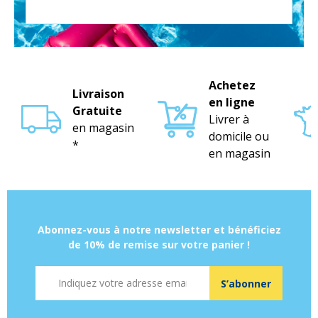
Achetez
Livraison
en ligne
Gratuite
Livrer à
en magasin
domicile ou
*
en magasin
Abonnez-vous à notre newsletter et bénéficiez
de 10% de remise sur votre panier !
Adresse mail
S’abonner