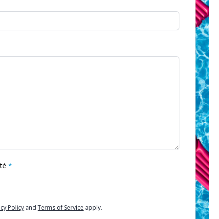
ité
cy Policy
and
Terms of Service
apply.