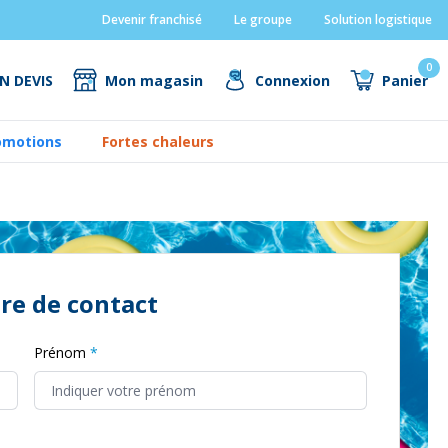
Devenir franchisé
Le groupe
Solution logistique
0
N DEVIS
Mon magasin
Connexion
Panier
omotions
Fortes chaleurs
re de contact
Prénom