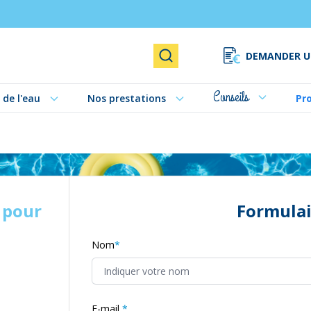
DEMANDER U
Rechercher
Conseils
 de l'eau
Nos prestations
Pr
 pour
Formulai
Nom
E-mail