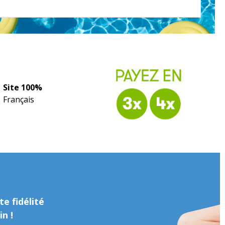
Site 100%
Français
e fidélité
n !