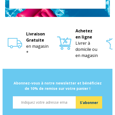
Achetez
Livraison
en ligne
Gratuite
Livrer à
en magasin
domicile ou
*
en magasin
Abonnez-vous à notre newsletter et bénéficiez
de 10% de remise sur votre panier !
Adresse mail
S’abonner