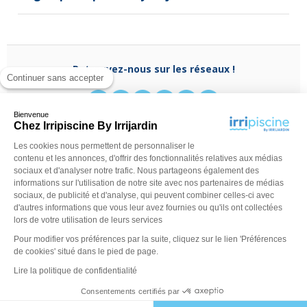
Retrouvez-nous sur les réseaux !
Continuer sans accepter
Bienvenue
Chez Irripiscine By Irrijardin
Les cookies nous permettent de personnaliser le
Besoin d'aide ?
contenu et les annonces, d'offrir des fonctionnalités relatives aux médias
(appel non surtaxé)
0970 818 918
sociaux et d'analyser notre trafic. Nous partageons également des
Du lundi au vendredi de
9 h - 13 h
à
14 h - 18 h
ou
informations sur l'utilisation de notre site avec nos partenaires de médias
contactez-nous via
notre formulaire
sociaux, de publicité et d'analyse, qui peuvent combiner celles-ci avec
d'autres informations que vous leur avez fournies ou qu'ils ont collectées
lors de votre utilisation de leurs services
Pour modifier vos préférences par la suite, cliquez sur le lien 'Préférences
de cookies' situé dans le pied de page.
Lire la politique de confidentialité
Consentements certifiés par
©Irripiscine 2025
Conditions générales de ventes
Mentions léga