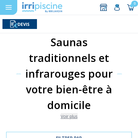
0
DEVIS
Rechercher
Aller au contenu
Saunas
traditionnels et
infrarouges pour
votre bien-être à
domicile
Voir plus
FILTRER PAR