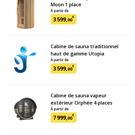
Moon 1 place
À partir de
€
3
599
,
00
Cabine de sauna traditionnel
haut de gamme Utopia
À partir de
€
3
599
,
00
Cabine de sauna vapeur
extérieur Orphée 4 places
À partir de
€
7
999
,
00