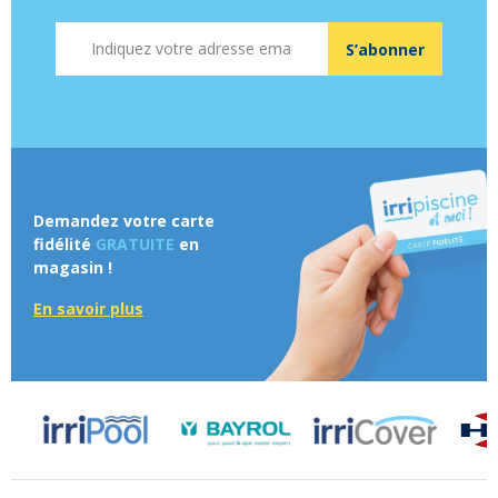
Adresse mail
S’abonner
Demandez votre carte
fidélité
GRATUITE
en
magasin !
En savoir plus