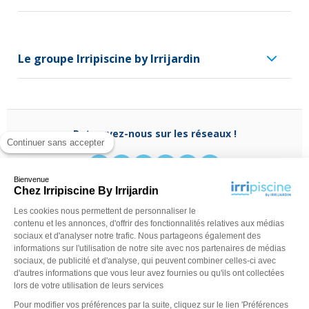
Le groupe Irripiscine by Irrijardin
Retrouvez-nous sur les réseaux !
Continuer sans accepter
Bienvenue
Chez Irripiscine By Irrijardin
Les cookies nous permettent de personnaliser le
Besoin d'aide ?
contenu et les annonces, d'offrir des fonctionnalités relatives aux médias
(appel non surtaxé)
0970 818 918
sociaux et d'analyser notre trafic. Nous partageons également des
Du lundi au vendredi de
9 h - 13 h
à
14 h - 18 h
ou
informations sur l'utilisation de notre site avec nos partenaires de médias
contactez-nous via
notre formulaire
sociaux, de publicité et d'analyse, qui peuvent combiner celles-ci avec
d'autres informations que vous leur avez fournies ou qu'ils ont collectées
lors de votre utilisation de leurs services
Pour modifier vos préférences par la suite, cliquez sur le lien 'Préférences