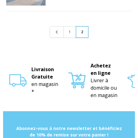
Page
Page
Page
Vous lisez actuellement la p
1
2
Achetez
Livraison
en ligne
Gratuite
Livrer à
en magasin
domicile ou
*
en magasin
Abonnez-vous à notre newsletter et bénéficiez
de 10% de remise sur votre panier !