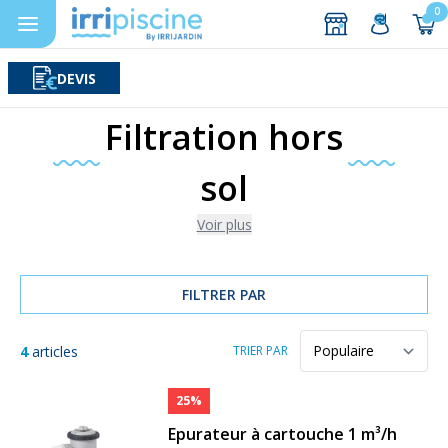
0
DEVIS
Rechercher
Aller au contenu
Filtration hors
sol
Voir plus
FILTRER PAR
4
articles
TRIER PAR
25%
Epurateur à cartouche 1 m³/h