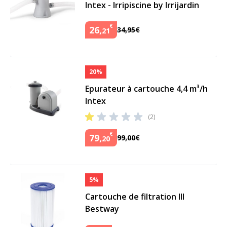
Intex - Irripiscine by Irrijardin
€
26
,
34
,
95
€
21
20%
Epurateur à cartouche 4,4 m³/h
Intex
(2)
€
79
,
99
,
00
€
20
5%
Cartouche de filtration III
Bestway