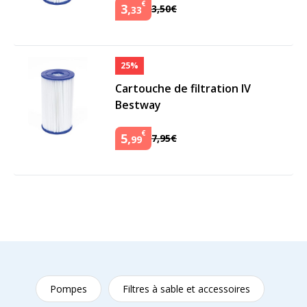
€
3
,
3
,
50
€
33
25%
Cartouche de filtration IV
Bestway
€
5
,
7
,
95
€
99
Pompes
Filtres à sable et accessoires