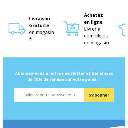
Achetez
Livraison
en ligne
Gratuite
Livrer à
en magasin
domicile ou
*
en magasin
Abonnez-vous à notre newsletter et bénéficiez
de 10% de remise sur votre panier !
Adresse mail
S’abonner