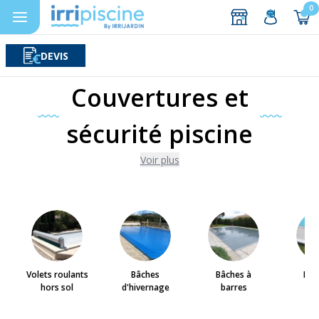
0
DEVIS
Rechercher
Aller au contenu
Couvertures et
sécurité piscine
Voir plus
Volets roulants
Bâches
Bâches à
Bar
hors sol
d'hivernage
barres
pi