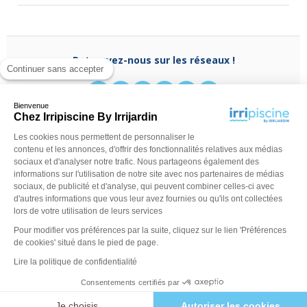
Retrouvez-nous sur les réseaux !
Continuer sans accepter
Bienvenue
Chez Irripiscine By Irrijardin
Les cookies nous permettent de personnaliser le
Besoin d'aide ?
contenu et les annonces, d'offrir des fonctionnalités relatives aux médias
(appel non surtaxé)
0970 818 918
sociaux et d'analyser notre trafic. Nous partageons également des
Du lundi au vendredi de
9 h - 13 h
à
14 h - 18 h
ou
informations sur l'utilisation de notre site avec nos partenaires de médias
contactez-nous via
notre formulaire
sociaux, de publicité et d'analyse, qui peuvent combiner celles-ci avec
d'autres informations que vous leur avez fournies ou qu'ils ont collectées
lors de votre utilisation de leurs services
Pour modifier vos préférences par la suite, cliquez sur le lien 'Préférences
de cookies' situé dans le pied de page.
Lire la politique de confidentialité
Consentements certifiés par
©Irripiscine 2025
Conditions générales de ventes
Mentions léga
Je choisis
Autoriser les cookies