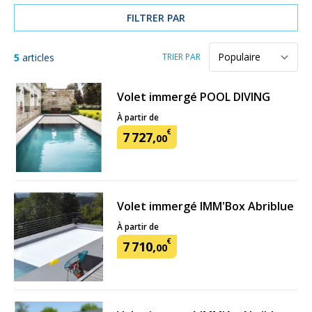
FILTRER PAR
5
articles
TRIER PAR
Volet immergé POOL DIVING
À partir de
€
7
727
,
00
Volet immergé IMM'Box Abriblue
À partir de
€
7
710
,
00