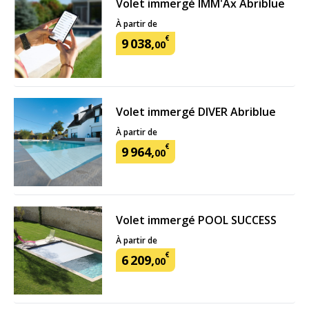
Volet immergé IMM'Ax Abriblue
À partir de
€
9
038
,
00
Volet immergé DIVER Abriblue
À partir de
€
9
964
,
00
Volet immergé POOL SUCCESS
À partir de
€
6
209
,
00