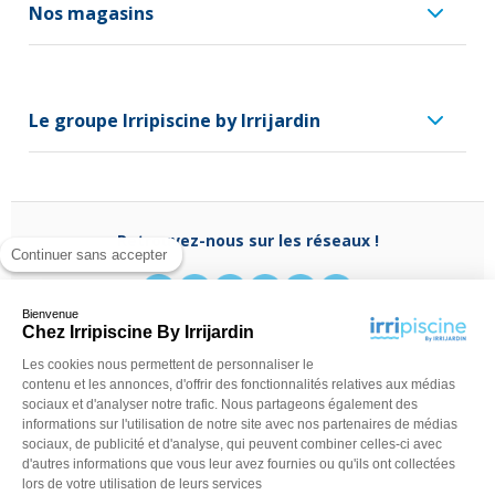
Nos magasins
Le groupe Irripiscine by Irrijardin
Retrouvez-nous sur les réseaux !
Continuer sans accepter
Bienvenue
Chez Irripiscine By Irrijardin
Les cookies nous permettent de personnaliser le
Besoin d'aide ?
contenu et les annonces, d'offrir des fonctionnalités relatives aux médias
(appel non surtaxé)
0970 818 918
sociaux et d'analyser notre trafic. Nous partageons également des
Du lundi au vendredi de
9 h - 13 h
à
14 h - 18 h
ou
informations sur l'utilisation de notre site avec nos partenaires de médias
contactez-nous via
notre formulaire
sociaux, de publicité et d'analyse, qui peuvent combiner celles-ci avec
d'autres informations que vous leur avez fournies ou qu'ils ont collectées
lors de votre utilisation de leurs services