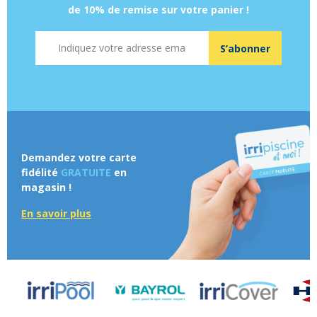
de 10% de remise sur votre panier !
Adresse mail
S’abonner
Demandez votre carte
fidélité
GRATUITE
en
magasin !
En savoir plus