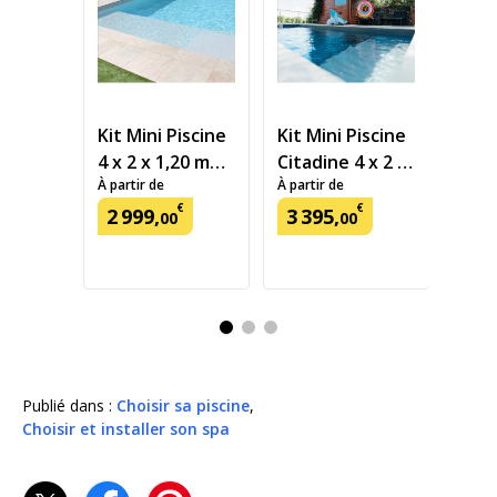
Kit Mini Piscine
Kit Mini Piscine
Kit 
4 x 2 x 1,20 m
Citadine 4 x 2 x
Praï
À partir de
À partir de
À par
(-10 m²)
1,20 m (-10 m²)
x 1,
€
€
2
999
,
3
395
,
m²)
9
9
00
00
Publié dans :
Choisir sa piscine
,
Choisir et installer son spa