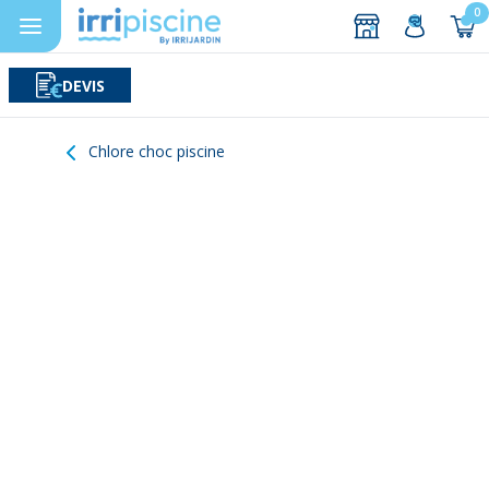
0
DEVIS
Rechercher
Aller au contenu
Chlore choc piscine