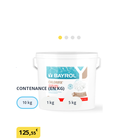
Chlorifix 10 kg BAYROL
En savoir plus
SKU:
150524
Marque: Bayrol
CONTENANCE (EN KG)
10 kg
1 kg
5 kg
€
125
,
55