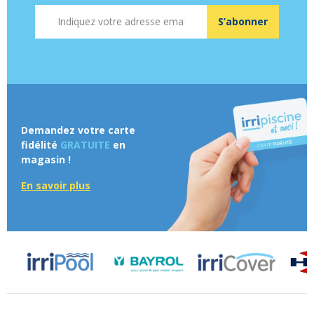
Adresse mail
S’abonner
Demandez votre carte
fidélité
GRATUITE
en
magasin !
En savoir plus