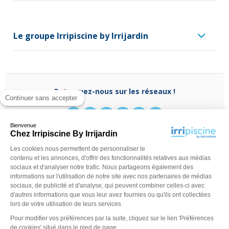
Le groupe Irripiscine by Irrijardin
Retrouvez-nous sur les réseaux !
Continuer sans accepter
Bienvenue
Chez Irripiscine By Irrijardin
Les cookies nous permettent de personnaliser le
Besoin d'aide ?
contenu et les annonces, d'offrir des fonctionnalités relatives aux médias
(appel non surtaxé)
0970 818 918
sociaux et d'analyser notre trafic. Nous partageons également des
Du lundi au vendredi de
9 h - 13 h
à
14 h - 18 h
ou
informations sur l'utilisation de notre site avec nos partenaires de médias
contactez-nous via
notre formulaire
sociaux, de publicité et d'analyse, qui peuvent combiner celles-ci avec
d'autres informations que vous leur avez fournies ou qu'ils ont collectées
lors de votre utilisation de leurs services
Pour modifier vos préférences par la suite, cliquez sur le lien 'Préférences
de cookies' situé dans le pied de page.