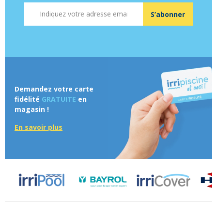
Adresse mail
S’abonner
Demandez votre carte
fidélité
GRATUITE
en
magasin !
En savoir plus